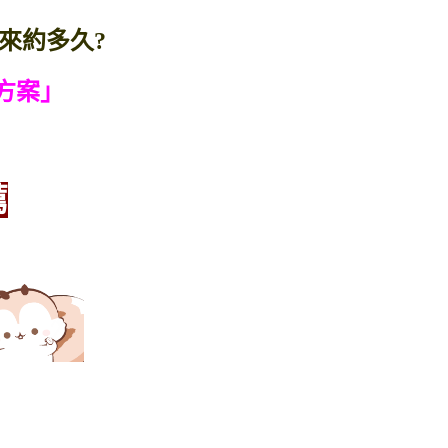
來約多久?
方案」
薦