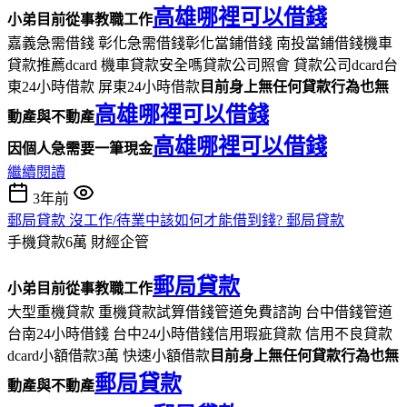
高雄哪裡可以借錢
小弟目前從事教職工作
嘉義急需借錢 彰化急需借錢彰化當鋪借錢 南投當鋪借錢機車
貸款推薦dcard 機車貸款安全嗎貸款公司照會 貸款公司dcard台
東24小時借款 屏東24小時借款
目前身上無任何貸款行為也無
高雄哪裡可以借錢
動產與不動產
高雄哪裡可以借錢
因個人急需要一筆現金
繼續閱讀
3年前
郵局貸款 沒工作/待業中該如何才能借到錢? 郵局貸款
手機貸款6萬
財經企管
郵局貸款
小弟目前從事教職工作
大型重機貸款 重機貸款試算借錢管道免費諮詢 台中借錢管道
台南24小時借錢 台中24小時借錢信用瑕疵貸款 信用不良貸款
dcard小額借款3萬 快速小額借款
目前身上無任何貸款行為也無
郵局貸款
動產與不動產