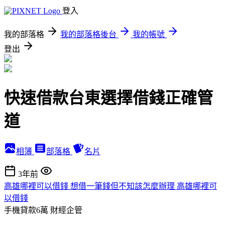
登入
我的部落格
我的部落格後台
我的帳號
登出
快速借款台東選擇借錢正確管
道
相簿
部落格
名片
3年前
高雄哪裡可以借錢 想借一筆錢但不知該怎麼辦理 高雄哪裡可
以借錢
手機貸款6萬
財經企管