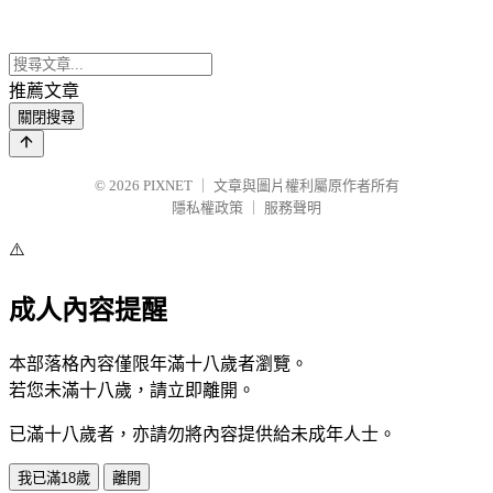
推薦文章
關閉搜尋
© 2026
PIXNET
｜
文章與圖片權利屬原作者所有
隱私權政策
｜
服務聲明
⚠️
成人內容提醒
本部落格內容僅限年滿十八歲者瀏覽。
若您未滿十八歲，請立即離開。
已滿十八歲者，亦請勿將內容提供給未成年人士。
我已滿18歲
離開